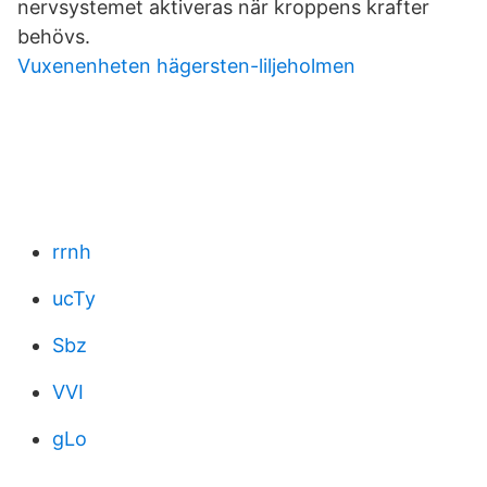
nervsystemet aktiveras när kroppens krafter
behövs.
Vuxenenheten hägersten-liljeholmen
rrnh
ucTy
Sbz
VVI
gLo